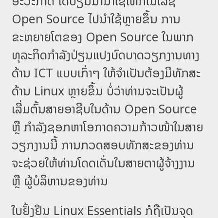
ອະວະກາດ ໄດ້ປ່ຽນມານຳໃຊ້ເທັກໂນໂລຊີ
Open Source ໄປນຳໃຊ້ຫຼາຍຂຶ້ນ ການ
ຂະຫຍາຍໂຕຂອງ Open Source ໃນພາກ
ທຸລະກິດກຳລັງປ່ຽນແປງບົດບາດວຽກງານທາງ
ດ້ານ ICT ແບບເກົ່າໆ ໃຫ້ຈຳເປັນຕ້ອງມີທັກສະ
ດ້ານ Linux ຫຼາຍຂຶ້ນ ບໍ່ວ່າທ່ານຈະເປັນຜູ້
ເລີ່ມຕົ້ນສາຍອາຊີບໃນດ້ານ Open Source
ຫຼື ກຳລັງຊອກຫາໂອກາດຄວາມກ້າວໜ້າໃນສາຍ
ວຽກງານນີ້ ການກວດສອບທັກສະຂອງທ່ານ
ຈະຊ່ວຍໃຫ້ທ່ານໂດດເດັ່ນໃນສາຍຕາຜູ້ຈ້າງງານ
ຫຼື ຜູ້ບໍລິຫານຂອງທ່ານ
ໃບຢັ້ງຢືນ Linux Essentials ກໍຖືເປັນຈຸດ