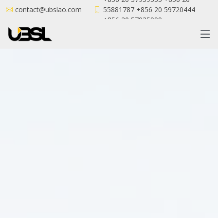
contact@ubslao.com
55881787 +856 20 59720444
+856 20 57935999