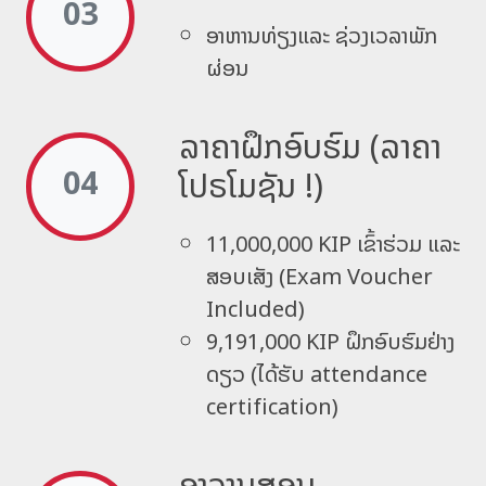
03
ອາ​ຫານ​ທ່ຽງ ​ແລະ ຊ່ວງ​ເວລາພັກ​
ຜ່ອນ​
ລາຄາຝຶກອົບຮົມ (ລາຄາ
ໂປຣໂມຊັນ !)
04
11,000,000 KIP ເຂົ້າຮ່ວມ ແລະ
ສອບເສັງ (Exam Voucher
Included)
9,191,000 KIP ຝຶກອົບຮົມຢ່າງ
ດຽວ (ໄດ້ຮັບ attendance
certification)
ອາຈານສອນ