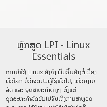
ຫຼັກສູດ LPI - Linux
Essentials
ການນຳໃຊ້ Linux ຍັງຄົງເພີ່ມຂຶ້ນຢ່າງຕໍ່ເນື່ອງ
ທົ່ວໂລກ ບໍ່ວ່າຈະເປັນຜູ້ໃຊ້ທົ່ວໄປ, ໜ່ວຍງານ
ລັດ ແລະ ອຸດສາຫະກຳຕ່າງໆ ຕັ້ງແຕ່
ອຸດສະຫະກຳລົດຍົນໄປຈົນເຖິງການສຳຫຼວດ