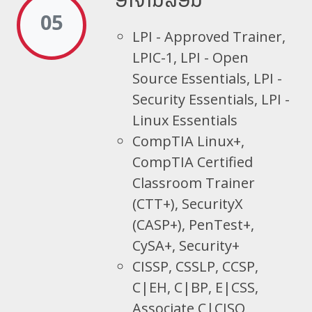
05
LPI - Approved Trainer,
LPIC-1, LPI - Open
Source Essentials, LPI -
Security Essentials, LPI -
Linux Essentials
CompTIA Linux+,
CompTIA Certified
Classroom Trainer
(CTT+), SecurityX
(CASP+), PenTest+,
CySA+, Security+
CISSP, CSSLP, CCSP,
C|EH, C|BP, E|CSS,
Associate C|CISO