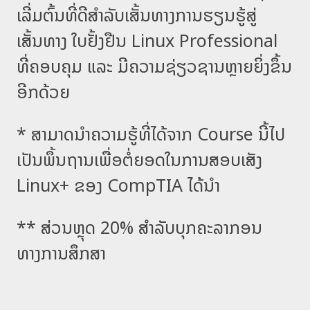
ເລີ່ມຕົ້ນທີ່ດີສຳລັບເສັ້ນທາງການຮຽນຮູ້ສູ່
ເສັ້ນທາງ ໃບຢັ້ງຢືນ Linux Professional
ທີ່ຄອບຄຸມ ແລະ ມີຄວາມຊ່ຽວຊານຫຼາຍຍິ່ງຂຶ້ນ
ອີກດ້ວຍ
* ສາມາດນຳຄວາມຮູ້ທີ່ໄດ້ຈາກ Course ນີ້ໄປ
ເປັນພຶ້ນຖານເພື່ອຕໍ່ຍອດໃນການສອບເສັງ
Linux+ ຂອງ CompTIA ໄດ້ນຳ
** ສ່ວນຫຼຸດ 20% ສຳລັບບຸກຄະລາກອນ
ທາງການສຶກສາ