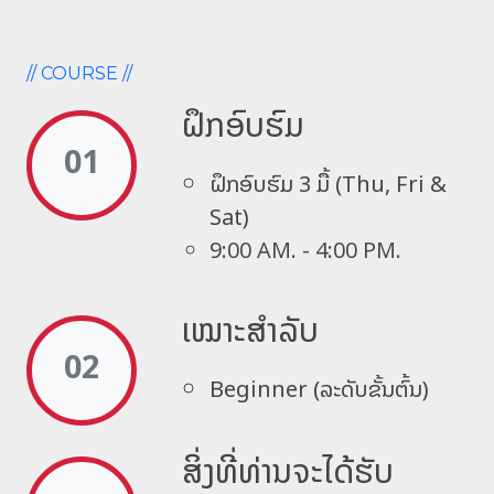
// COURSE //
ຝຶກອົບຮົມ
01
ຝຶກອົບຮົມ 3 ມື້ (Thu, Fri &
Sat)
9:00 AM. - 4:00 PM.
ເໝາະສໍາລັບ
02
Beginner (ລະດັບຂັ້ນຕົ້ນ)
ສິ່ງ​ທີ່​ທ່ານ​ຈະ​ໄດ້​ຮັບ